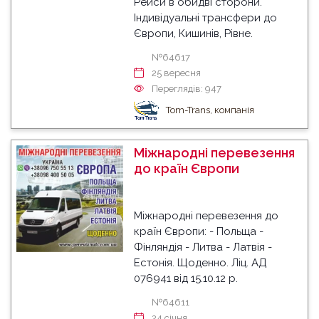
Рейси в обидві сторони.
Індивідуальні трансфери до
Європи, Кишинів, Рівне.
№64617
25 вересня
Переглядів: 947
Tom-Trans, компанія
Міжнародні перевезення
до країн Європи
Міжнародні перевезення до
країн Європи: - Польща -
Фінляндія - Литва - Латвія -
Естонія. Щоденно. Ліц. АД
076941 від 15.10.12 р.
№64611
24 cічня