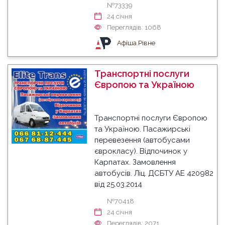
№73339
24 cічня
Переглядів: 1068
Афіша.Рівне
Транспортні послуги
Європою та Україною
Транспортні послуги Європою
та Україною. Пасажирські
перевезення (автобусами
єврокласу). Відпочинок у
Карпатах. Замовлення
автобусів. Ліц. ДСБТУ АЕ 420982
від 25.03.2014
№70418
24 cічня
Переглядів: 2071