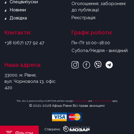
Спецвипуски
Оголошення, заборонені
Новини
до публікації
Реєстрація
Довідка
Контакти:
Графік роботи:
+38 (067) 177 92 47
Пн–Пт 10:00–18:00
Субота/Неділя - вихідний
Наша адреса:
33000, м. Рівне,
вул. Чорновола 13, офіс
420
This site is protected by reCAPTCHA and the Google
Privacy Policy
and
Terms of Service
apply.
© 2021-2026 Афіша.Рівне Всі права захищені
Створено
Фільтри