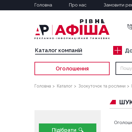
Головна
Про нас
Замовити ре
Каталог компаній
До
Оголошення
Головна
Каталог
Зоокуточок та рослини
ШУ
Оголоше
Підібрати