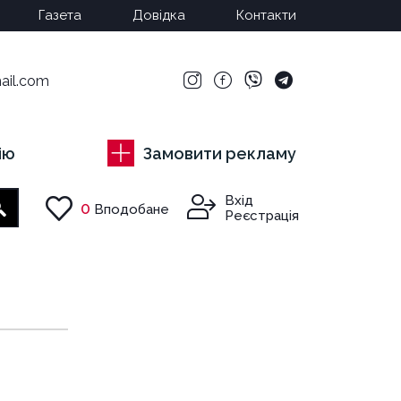
Газета
Довідка
Контакти
ail.com
ію
Замовити рекламу
Вхід
0
Вподобане
Пошук
Реєстрація