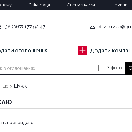
кламу
Співпраця
Спецвипуски
Новини
+38 (067) 177 92 47
afisha.rv.ua@gm
дати оголошення
Додати компан
З фото
Інше
Шукаю
КАЮ
нь не знайдено.