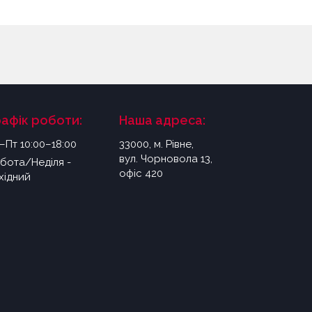
рафік роботи:
Наша адреса:
–Пт 10:00–18:00
33000, м. Рівне,
вул. Чорновола 13,
бота/Неділя -
офіс 420
хідний