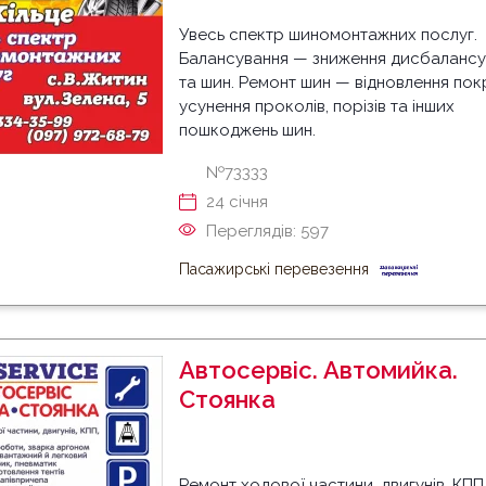
Увесь спектр шиномонтажних послуг.
Балансування — зниження дисбалансу
та шин. Ремонт шин — відновлення пок
усунення проколів, порізів та інших
пошкоджень шин.
№73333
24 cічня
Переглядів: 597
Пасажирські перевезення
Автосервіс. Автомийка.
Стоянка
Ремонт ходової частини, двигунів, КПП