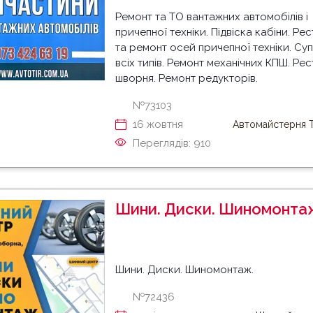
Ремонт та ТО вантажних автомобілів і
причепної техніки. Підвіска кабіни. Ре
та ремонт осей причепної техніки. Су
всіх типів. Ремонт механічних КПШ. Ре
шворня. Ремонт редукторів.
№73103
16 жовтня
Автомайстерня T
Переглядів: 910
Шини. Диски. Шиномонта
Шини. Диски. Шиномонтаж.
№72436