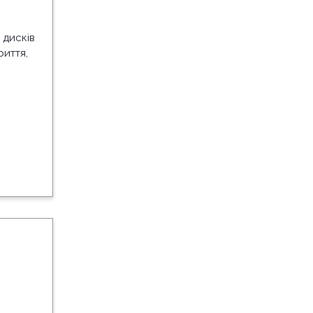
 дисків
риття,
,