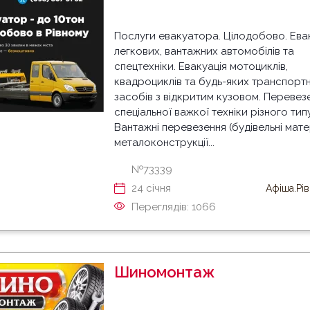
Послуги евакуатора. Цілодобово. Ева
легкових, вантажних автомобілів та
спецтехніки. Евакуація мотоциклів,
квадроциклів та будь-яких транспорт
засобів з відкритим кузовом. Перевез
спеціальної важкої техніки різного типу
Вантажні перевезення (будівельні мате
металоконструкції...
№73339
24 cічня
Афіша.Рі
Переглядів: 1066
Шиномонтаж