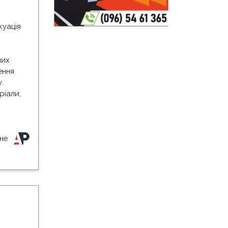
куація
них
ення
.
ріали,
вне