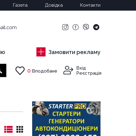
Газета
Довідка
Контакти
ail.com
ію
Замовити рекламу
Вхід
0
Вподобане
Пошук
Реєстрація