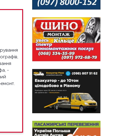
брування
хографів,
ування
а, -
ний
ремонт.