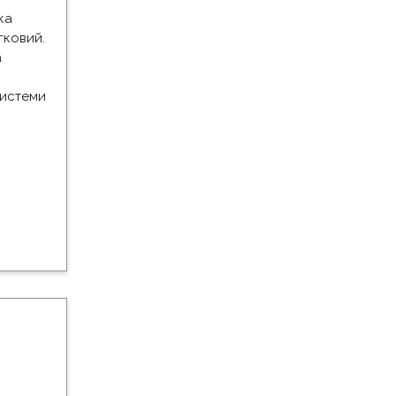
ка
гковий.
а
системи