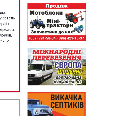
ів,
Буковель,
арків,
Черкаси,
Краків,
нськ ✓