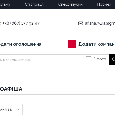
кламу
Співпраця
Спецвипуски
Новини
+38 (067) 177 92 47
afisha.rv.ua@gm
дати оголошення
Додати компан
З фото
ОАФІША
ння за: