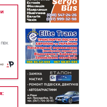
ри
 ПВХ.
вне
я: