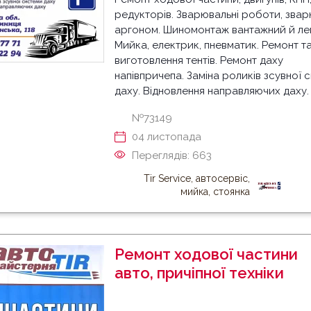
редукторів. Зварювальні роботи, звар
аргоном. Шиномонтаж вантажний й ле
Мийка, електрик, пневматик. Ремонт т
виготовлення тентів. Ремонт даху
напівпричепа. Заміна роликів зсувної 
даху. Відновлення направляючих даху.
№73149
04 листопада
Переглядів: 663
Tir Service, автосервіс,
мийка, стоянка
Ремонт ходової частини
авто, причіпної техніки