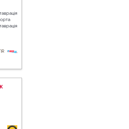
ставрація
порта
ставрація
IR
ж