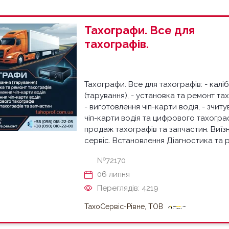
Тахографи. Все для
тахографів.
Тахографи. Все для тахографів: - калі
(тарування), - установка та ремонт та
- виготовлення чіп-карти водія, - зчит
чіп-карти водія та цифрового тахограф
продаж тахографів та запчастин. Виїз
сервіс. Встановлення Діагностика та 
№72170
06 липня
Переглядів: 4219
ТахоСервіс-Рівне, ТОВ