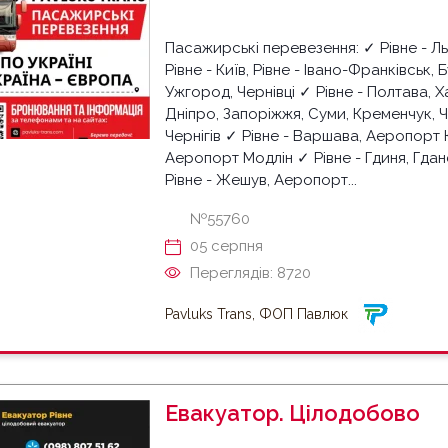
Пасажирські перевезення: ✓ Рівне - Льв
Рівне - Київ, Рівне - Івано-Франківськ, 
Ужгород, Чернівці ✓ Рівне - Полтава, Х
Дніпро, Запоріжжя, Суми, Кременчук, 
Чернігів ✓ Рівне - Варшава, Аеропорт 
Аеропорт Модлін ✓ Рівне - Гдиня, Гда
Рівне - Жешув, Аеропорт...
№55760
05 серпня
Переглядів: 8720
Pavluks Trans, ФОП Павлюк
Евакуатор. Цілодобово