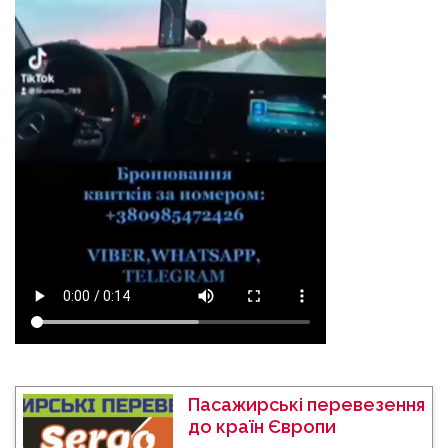
Пасажирські перевезення
до країн Європи