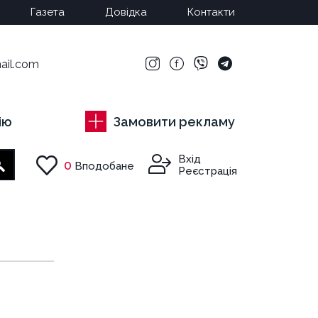
Газета
Довідка
Контакти
ail.com
ію
Замовити рекламу
Вхід
0
Вподобане
Пошук
Реєстрація