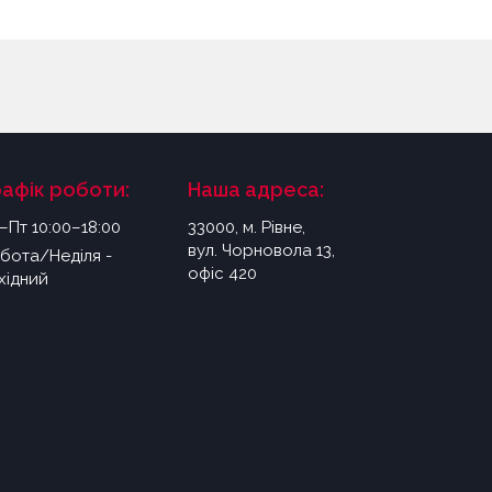
рафік роботи:
Наша адреса:
–Пт 10:00–18:00
33000, м. Рівне,
вул. Чорновола 13,
бота/Неділя -
офіс 420
хідний