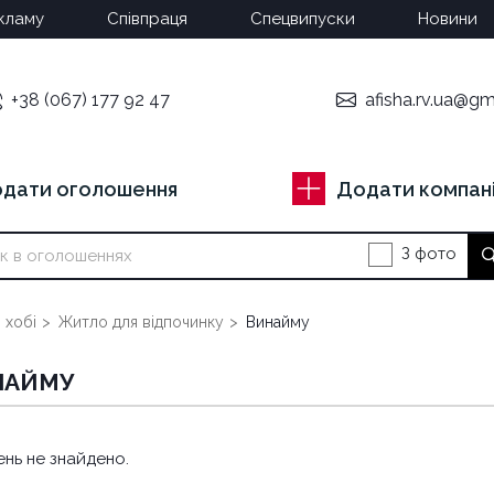
кламу
Співпраця
Спецвипуски
Новини
+38 (067) 177 92 47
afisha.rv.ua@gm
дати оголошення
Додати компан
З фото
 хобі
Житло для відпочинку
Винайму
НАЙМУ
нь не знайдено.