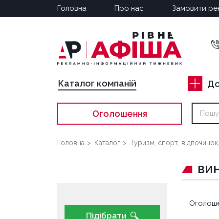
Головна
Про нас
Замовити ре
Каталог компаній
До
Оголошення
Головна
Каталог
Туризм, спорт, відпочинок,
ВИ
Оголоше
Підібрати