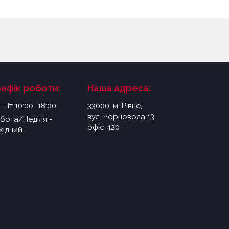
рафік роботи:
Наша адреса:
–Пт 10:00–18:00
33000, м. Рівне,
вул. Чорновола 13,
бота/Неділя -
офіс 420
хідний