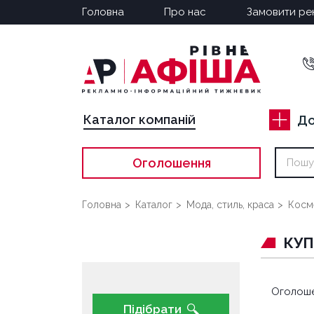
Головна
Про нас
Замовити ре
Каталог компаній
До
Оголошення
Головна
Каталог
Мода, стиль, краса
Косм
КУ
Оголоше
Підібрати