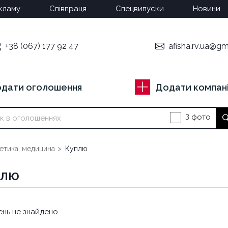
кламу
Співпраця
Спецвипуски
Новини
+38 (067) 177 92 47
afisha.rv.ua@gm
дати оголошення
Додати компан
З фото
етика, медицина
Куплю
ПЛЮ
нь не знайдено.