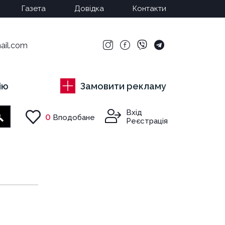
Газета
Довідка
Контакти
ail.com
ію
Замовити рекламу
Вхід
0
Вподобане
Пошук
Реєстрація