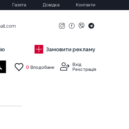
Газета
Довідка
Контакти
ail.com
ію
Замовити рекламу
Вхід
0
Вподобане
Пошук
Реєстрація