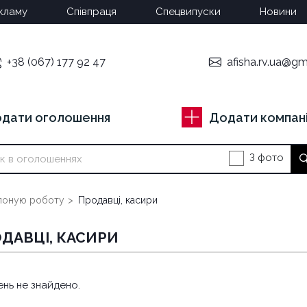
кламу
Співпраця
Спецвипуски
Новини
+38 (067) 177 92 47
afisha.rv.ua@gm
дати оголошення
Додати компан
З фото
поную роботу
Продавці, касири
ДАВЦІ, КАСИРИ
нь не знайдено.