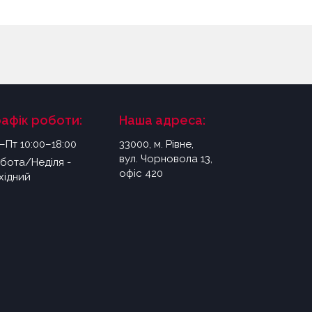
рафік роботи:
Наша адреса:
–Пт 10:00–18:00
33000, м. Рівне,
вул. Чорновола 13,
бота/Неділя -
офіс 420
хідний