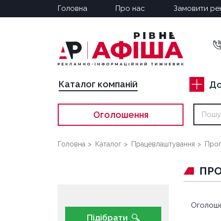
Головна
Про нас
Замовити ре
Каталог компаній
До
Оголошення
Головна
Каталог
Працевлаштування
Про
ПРО
Оголоше
Підібрати