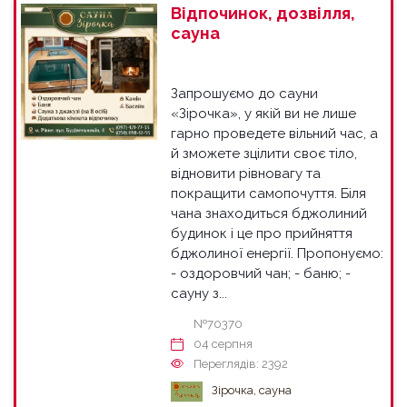
Відпочинок, дозвілля,
сауна
Запрошуємо до сауни
«Зірочка», у якій ви не лише
гарно проведете вільний час, а
й зможете зцілити своє тіло,
відновити рівновагу та
покращити самопочуття. Біля
чана знаходиться бджолиний
будинок і це про прийняття
бджолиної енергії. Пропонуємо:
- оздоровчий чан; - баню; -
сауну з...
№70370
04 серпня
Переглядів: 2392
Зірочка, сауна