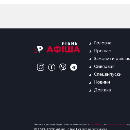
Головна
Про нас
Замовити рекла
Співпраця
Спецвипуски
Новини
Довідка
This site is protected by reCAPTCHA and the Google
Privacy Policy
and
Terms of Service
app
© 2021-2026 Афіша.Рівне Всі права захищені