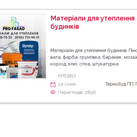
Матеріали для утеплення
будинків
Матеріали для утеплення будинків. Пін
вата, фарба, грунтівка, баранек, мозаї
короїд, клеї, сітка, штукатурка.
№63817
24 cічня
Термобуд ПП, 
Переглядів: 2896