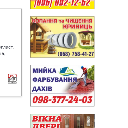
опласт,
ка,
ПП