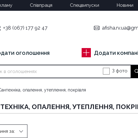
кламу
Співпраця
Спецвипуски
Новини
+38 (067) 177 92 47
afisha.rv.ua@gm
дати оголошення
Додати компан
З фото
Сантехніка, опалення, утеплення, покрівля
ТЕХНІКА, ОПАЛЕННЯ, УТЕПЛЕННЯ, ПОКР
ння за: