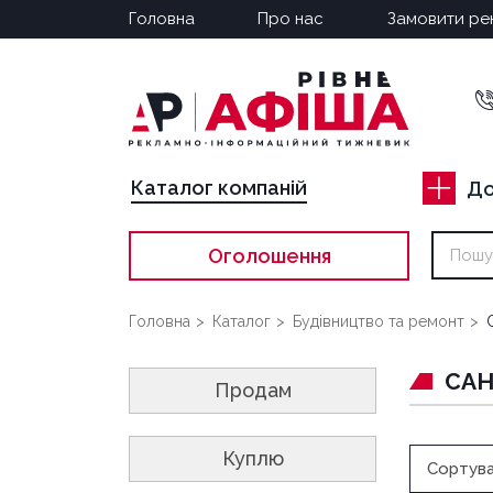
Головна
Про нас
Замовити ре
Каталог компаній
До
Оголошення
Головна
Каталог
Будівництво та ремонт
САН
Продам
Куплю
Сортува