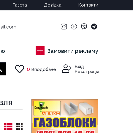
Газета
Довідка
Контакти
ail.com
ію
Замовити рекламу
Вхід
0
Вподобане
Пошук
Реєстрація
ІВЛЯ