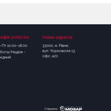
рафік роботи:
Наша адреса:
–Пт 10:00–18:00
33000, м. Рівне,
вул. Чорновола 13,
бота/Неділя -
офіс 420
хідний
Створено