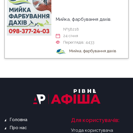
Мийка, фарбування дахів.
№58218
24 cічня
Переглядів: 4433
Мийка, фарбування дахів
Головна
Для користувачів:
Про нас
Угода користувача