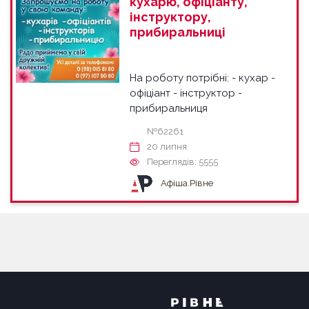
кухарю, офіціанту,
інструктору,
прибиральниці
На роботу потрібні: - кухар -
офіціант - інструктор -
прибиральниця
№62261
20 липня
Переглядів: 5555
Афіша.Рівне