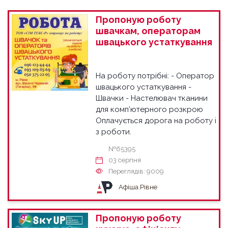
Пропоную роботу
швачкам, операторам
швацького устаткування
На роботу потрібні: - Оператор
швацького устаткування -
Швачки - Настелювач тканини
для комп’ютерного розкрою
Оплачується дорога на роботу і
з роботи.
№65395
03 серпня
Переглядів: 9009
Афіша.Рівне
Пропоную роботу